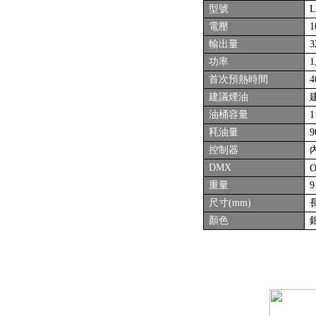
型號
L
電壓
1
輸出量
功率
1
首次預熱時間
4
建議煙油
建
油桶容量
秏油量
9
控制器
DMX
O
重量
尺寸(mm)
長
顏色