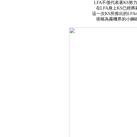
LFA不僅代表著KS
在LFA身上KS已經
這一次KS所推出的LF
堪稱為霧機界的小鋼砲